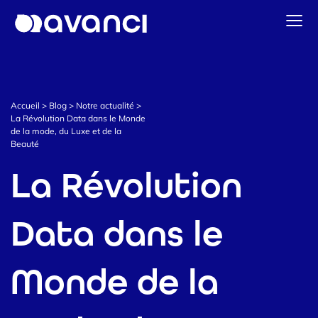
Accueil
Solutions Data & CDP
Accueil
>
Blog
>
Notre actualité
>
Stratégie & Activation CRM
La Révolution Data dans le Monde
de la mode, du Luxe et de la
Data Intelligence
Beauté
Notre actualité
La Révolution
Prendre contact
Data dans le
Monde de la