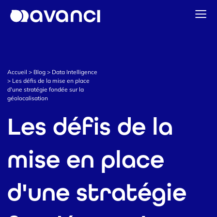
Accueil
Solutions Data & CDP
Accueil
>
Blog
>
Data Intelligence
Stratégie & Activation CRM
>
Les défis de la mise en place
d'une stratégie fondée sur la
Data Intelligence
géolocalisation
Notre actualité
Les défis de la
Prendre contact
mise en place
d'une stratégie