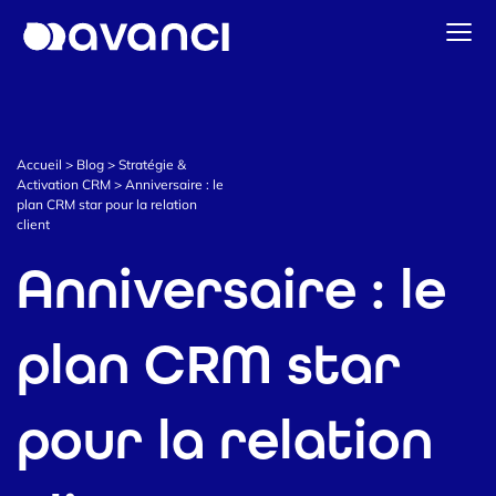
Accueil
Solutions Data & CDP
Accueil
>
Blog
>
Stratégie &
Stratégie & Activation CRM
Activation CRM
>
Anniversaire : le
plan CRM star pour la relation
Data Intelligence
client
Notre actualité
Anniversaire : le
Prendre contact
plan CRM star
pour la relation