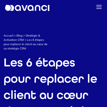
Accueil
Solutions Data & CDP
Accueil
>
Blog
>
Stratégie &
Stratégie & Activation CRM
Activation CRM
>
Les 6 étapes
pour replacer le client au cœur de
Data Intelligence
sa stratégie CRM
Notre actualité
Les 6 étapes
Prendre contact
pour replacer le
client au cœur