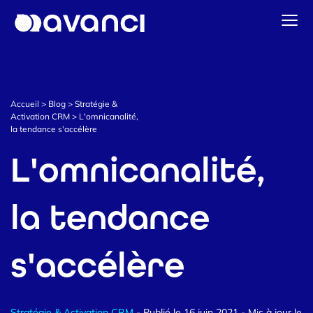
Accueil
Solutions Data & CDP
Accueil
>
Blog
>
Stratégie &
Stratégie & Activation CRM
Activation CRM
>
L'omnicanalité,
la tendance s'accélère
Data Intelligence
L'omnicanalité,
Notre actualité
Prendre contact
la tendance
s'accélère
Stratégie & Activation CRM
- Publié le 16 juin 2021
- Mis à jour le