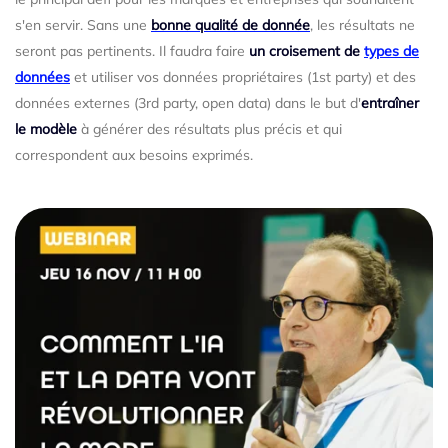
s'en servir. Sans une
bonne qualité de donnée
, les résultats ne
seront pas pertinents. Il faudra faire
un croisement de
types de
données
et utiliser vos données propriétaires (1st party) et des
données externes (3rd party, open data) dans le but d'
entraîner
le modèle
à générer des résultats plus précis et qui
correspondent aux besoins exprimés.