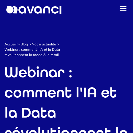
Accueil
Solutions Data & CDP
Accueil
>
Blog
>
Notre actualité
>
Stratégie & Activation CRM
Webinar : comment l'IA et la Data
révolutionnent la mode & le retail
Data Intelligence
Webinar :
Notre actualité
Prendre contact
comment l'IA et
la Data