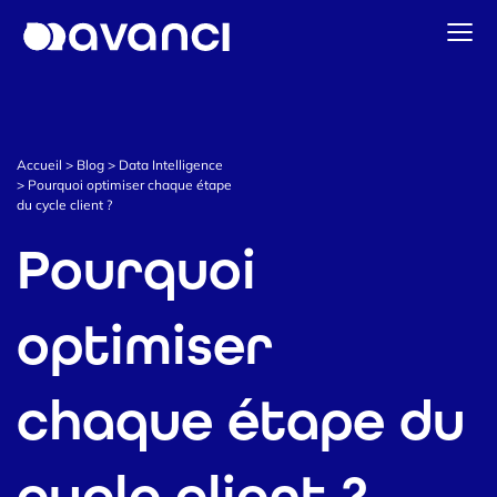
Accueil
Solutions Data & CDP
Accueil
>
Blog
>
Data Intelligence
Stratégie & Activation CRM
>
Pourquoi optimiser chaque étape
du cycle client ?
Data Intelligence
Pourquoi
Notre actualité
Prendre contact
optimiser
chaque étape du